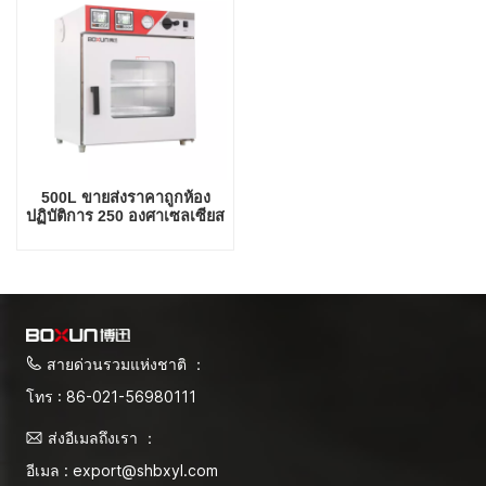
500L ขายส่งราคาถูกห้อง
ปฏิบัติการ 250 องศาเซลเซียส
เตาอบสุญญากาศ
สายด่วนรวมแห่งชาติ ：
โทร : 86-021-56980111
ส่งอีเมลถึงเรา ：
อีเมล : export@shbxyl.com