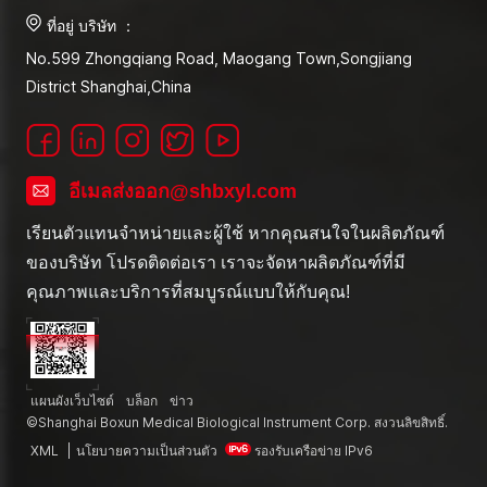
ที่อยู่ บริษัท ：
No.599 Zhongqiang Road, Maogang Town,Songjiang
District Shanghai,China
อีเมลส่งออก@shbxyl.com
เรียนตัวแทนจำหน่ายและผู้ใช้ หากคุณสนใจในผลิตภัณฑ์
ของบริษัท โปรดติดต่อเรา เราจะจัดหาผลิตภัณฑ์ที่มี
คุณภาพและบริการที่สมบูรณ์แบบให้กับคุณ!
แผนผังเว็บไซต์
บล็อก
ข่าว
©Shanghai Boxun Medical Biological Instrument Corp. สงวนลิขสิทธิ์.
XML
|
นโยบายความเป็นส่วนตัว
รองรับเครือข่าย IPv6