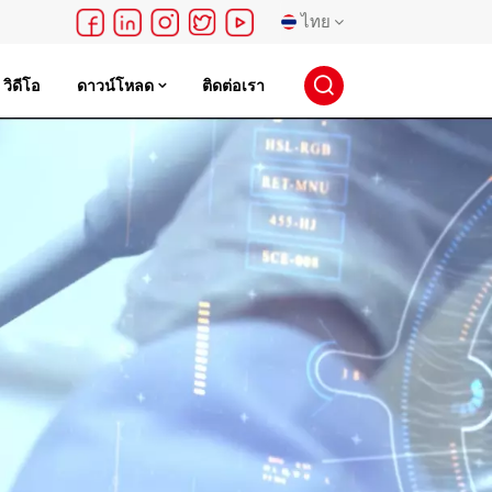
ไทย
วิดีโอ
ดาวน์โหลด
ติดต่อเรา
English
français
Deutsch
русский
español
português
日本語
한국의