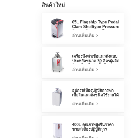
สินค้าใหม่
65L Flagship Type Pedal
Clam Shelltype Pressure
Steam Steamer โรงงาน
อ่านเพิ่มเติม
ขายตรงโรงงานในประเทศ
จีน
เครื่องนึ่งฆ่าเชื้อแนวตั้งแบบ
ประหยัดขนาด 30 ลิตรผู้ผลิต
จีนเครื่องนึ่งฆ่าเชื้อด้วยแรง
อ่านเพิ่มเติม
ดัน
อุปกรณ์ห้องปฏิบัติการฆ่า
เชื้อในแนวตั้งชนิดใช้งานได้
จริง 70 ลิตรการออกแบบ
อ่านเพิ่มเติม
แนวตั้งเครื่องนึ่งขวดนมด้วย
อุณหภูมิสูงและแรงดันสูง
400L คุณภาพสูงจีนราคา
ขายส่งห้องปฏิบัติการ
อุณหภูมิความชื้นสิ่งแวดล้อม