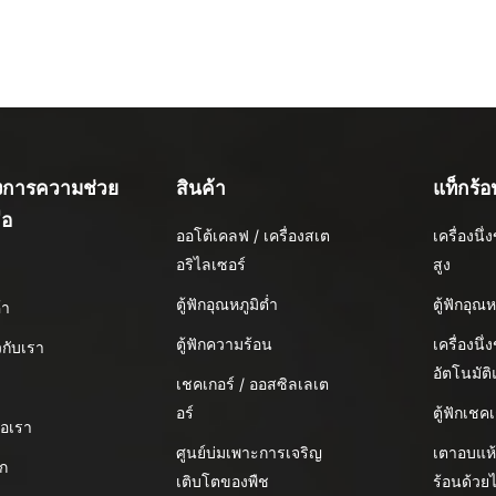
องการความช่วย
สินค้า
แท็กร้อ
ือ
ออโต้เคลฟ / เครื่องสเต
เครื่องน
อริไลเซอร์
สูง
น
ตู้ฟักอุณหภูมิต่ำ
ตู้ฟักอุณห
้า
ตู้ฟักความร้อน
เครื่องนึ่
ยวกับเรา
อัตโนมัต
เชคเกอร์ / ออสซิลเลเต
อร์
ตู้ฟักเชคเ
่อเรา
ศูนย์บ่มเพาะการเจริญ
เตาอบแห
อก
เติบโตของพืช
ร้อนด้วย