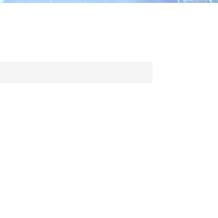
ไทย
中文