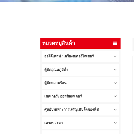
หมวดหมู่สินค้า
ออโต้เคลฟ / เครื่องสเตอริไลเซอร์
ตู้ฟักอุณหภูมิต่ำ
ตู้ฟักความร้อน
เชคเกอร์ / ออสซิลเลเตอร์
ศูนย์บ่มเพาะการเจริญเติบโตของพืช
เตาอบ / เตา