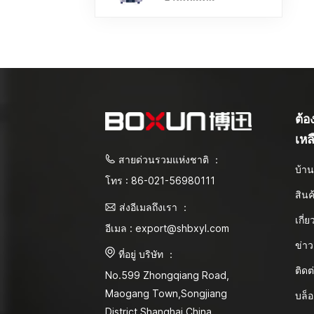
ต้
เหล
สายด่วนรวมแห่งชาติ ：
บ้า
โทร : 86-021-56980111
สินค
ส่งอีเมลถึงเรา ：
เกี่
อีเมล : export@shbxyl.com
ข่าว
ที่อยู่ บริษัท ：
ติดต
No.599 Zhongqiang Road,
Maogang Town,Songjiang
บล็
District Shanghai,China