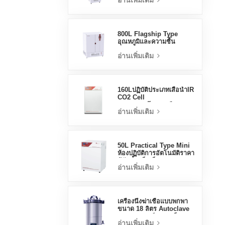
อ่านเพิ่มเติม
Stable Test Chamber
800L Flagship Type
อุณหภูมิและความชื้น
Incubator Chamber
อ่านเพิ่มเติม
อุปกรณ์ห้องปฏิบัติการ
Electric Incubator
160Lปฏิบัติประเภทเสื้อน้ำIR
CO2 Cell
Incubatorโรงงานมือ
อ่านเพิ่มเติม
อาชีพLab Incubators
50L Practical Type Mini
ห้องปฏิบัติการอัตโนมัติราคา
ตู้ฟักน้ำแจ็คเก็ต
อ่านเพิ่มเติม
เครื่องนึ่งฆ่าเชื้อแบบพกพา
ขนาด 18 ลิตร Autoclave
ทางการแพทย์ขนาดเล็ก
อ่านเพิ่มเติม
Autoclave