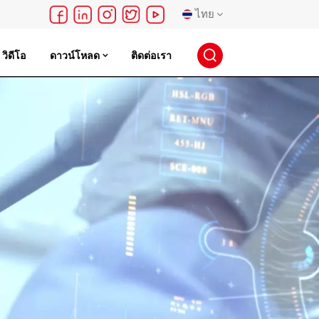
ไทย
วิดีโอ
ดาวน์โหลด
ติดต่อเรา
English
français
Deutsch
русский
español
português
日本語
한국의