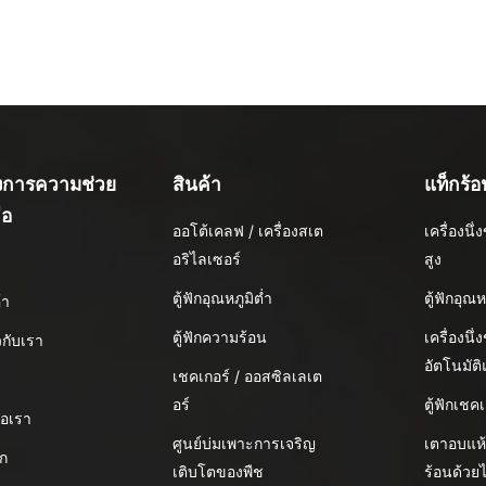
องการความช่วย
สินค้า
แท็กร้อ
ือ
ออโต้เคลฟ / เครื่องสเต
เครื่องน
อริไลเซอร์
สูง
น
ตู้ฟักอุณหภูมิต่ำ
ตู้ฟักอุณห
้า
ตู้ฟักความร้อน
เครื่องนึ่
ยวกับเรา
อัตโนมัต
เชคเกอร์ / ออสซิลเลเต
อร์
ตู้ฟักเชคเ
่อเรา
ศูนย์บ่มเพาะการเจริญ
เตาอบแห
อก
เติบโตของพืช
ร้อนด้วย