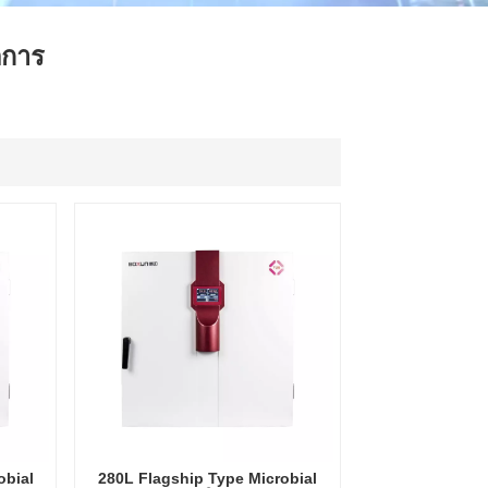
ไทย
ิการ
中文
obial
280L Flagship Type Microbial