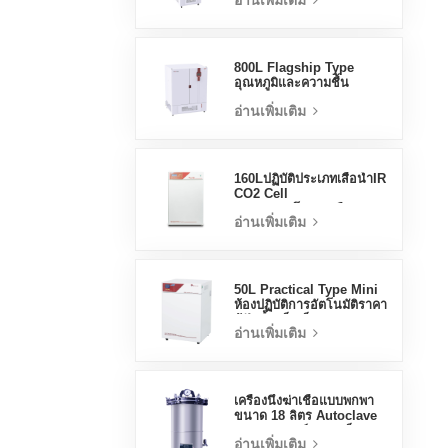
อ่านเพิ่มเติม
Stable Test Chamber
800L Flagship Type
อุณหภูมิและความชื้น
Incubator Chamber
อ่านเพิ่มเติม
อุปกรณ์ห้องปฏิบัติการ
Electric Incubator
160Lปฏิบัติประเภทเสื้อน้ำIR
CO2 Cell
Incubatorโรงงานมือ
อ่านเพิ่มเติม
อาชีพLab Incubators
50L Practical Type Mini
ห้องปฏิบัติการอัตโนมัติราคา
ตู้ฟักน้ำแจ็คเก็ต
อ่านเพิ่มเติม
เครื่องนึ่งฆ่าเชื้อแบบพกพา
ขนาด 18 ลิตร Autoclave
ทางการแพทย์ขนาดเล็ก
อ่านเพิ่มเติม
Autoclave