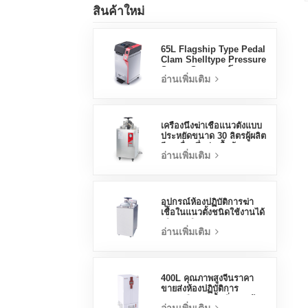
สินค้าใหม่
65L Flagship Type Pedal
Clam Shelltype Pressure
Steam Steamer โรงงาน
อ่านเพิ่มเติม
ขายตรงโรงงานในประเทศ
จีน
เครื่องนึ่งฆ่าเชื้อแนวตั้งแบบ
ประหยัดขนาด 30 ลิตรผู้ผลิต
จีนเครื่องนึ่งฆ่าเชื้อด้วยแรง
อ่านเพิ่มเติม
ดัน
อุปกรณ์ห้องปฏิบัติการฆ่า
เชื้อในแนวตั้งชนิดใช้งานได้
จริง 70 ลิตรการออกแบบ
อ่านเพิ่มเติม
แนวตั้งเครื่องนึ่งขวดนมด้วย
อุณหภูมิสูงและแรงดันสูง
400L คุณภาพสูงจีนราคา
ขายส่งห้องปฏิบัติการ
อุณหภูมิความชื้นสิ่งแวดล้อม