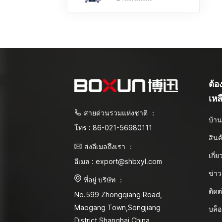
ต้
เหล
สายด่วนรวมแห่งชาติ ：
บ้า
โทร : 86-021-56980111
สินค
ส่งอีเมลถึงเรา ：
เกี่
อีเมล : export@shbxyl.com
ข่าว
ที่อยู่ บริษัท ：
ติดต
No.599 Zhongqiang Road,
Maogang Town,Songjiang
บล็
District Shanghai,China