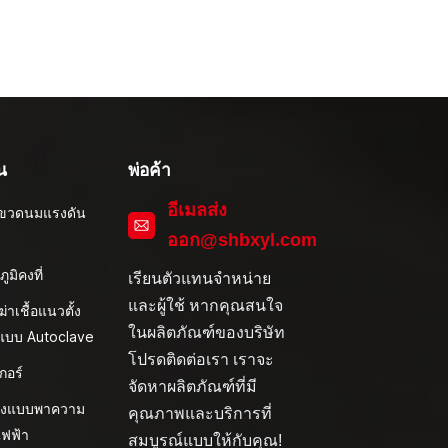
น
พ่อค้า
อีเมลส่ง
ึ่งขวดนมแรงดัน
ออก@shbxyl.com
ภูมิคงที่
เรียนตัวแทนจำหน่าย
และผู้ใช้ หากคุณสนใจ
งฆ่าเชื้อแนวตั้ง
ในผลิตภัณฑ์ของบริษัท
ิแบบ Autoclave
โปรดติดต่อเรา เราจะ
กอร์
จัดหาผลิตภัณฑ์ที่มี
้งแบบพาความ
คุณภาพและบริการที่
ไฟฟ้า
สมบูรณ์แบบให้กับคุณ!