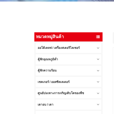
หมวดหมู่สินค้า
ออโต้เคลฟ / เครื่องสเตอริไลเซอร์
ตู้ฟักอุณหภูมิต่ำ
ตู้ฟักความร้อน
เชคเกอร์ / ออสซิลเลเตอร์
ศูนย์บ่มเพาะการเจริญเติบโตของพืช
เตาอบ / เตา