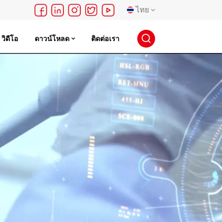
ไทย
วิดีโอ
ดาวน์โหลด
ติดต่อเรา
English
français
Deutsch
русский
español
português
日本語
한국의