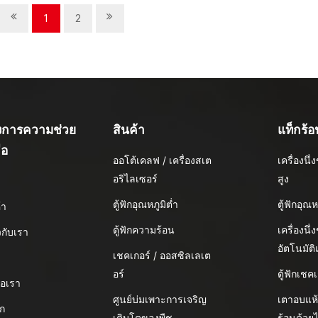
1
2
องการความช่วย
สินค้า
แท็กร้อ
ือ
ออโต้เคลฟ / เครื่องสเต
เครื่องน
อริไลเซอร์
สูง
น
ตู้ฟักอุณหภูมิต่ำ
ตู้ฟักอุณห
้า
ตู้ฟักความร้อน
เครื่องนึ่
ยวกับเรา
อัตโนมัต
เชคเกอร์ / ออสซิลเลเต
อร์
ตู้ฟักเชคเ
่อเรา
ศูนย์บ่มเพาะการเจริญ
เตาอบแห
อก
เติบโตของพืช
ร้อนด้วย