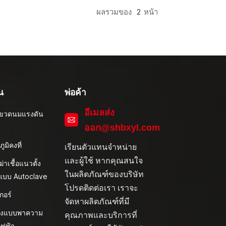
ผลรวมของ
2
หน้า
น
พ่อค้า
อีเมลส่ง
ึ่งขวดนมแรงดัน
ออก@shbxyl.com
ภูมิคงที่
เรียนตัวแทนจำหน่าย
และผู้ใช้ หากคุณสนใจ
งฆ่าเชื้อแนวตั้ง
ในผลิตภัณฑ์ของบริษัท
ิแบบ Autoclave
โปรดติดต่อเรา เราจะ
กอร์
จัดหาผลิตภัณฑ์ที่มี
้งแบบพาความ
คุณภาพและบริการที่
ไฟฟ้า