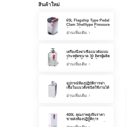
สินค้าใหม่
65L Flagship Type Pedal
Clam Shelltype Pressure
Steam Steamer โรงงาน
อ่านเพิ่มเติม
ขายตรงโรงงานในประเทศ
จีน
เครื่องนึ่งฆ่าเชื้อแนวตั้งแบบ
ประหยัดขนาด 30 ลิตรผู้ผลิต
จีนเครื่องนึ่งฆ่าเชื้อด้วยแรง
อ่านเพิ่มเติม
ดัน
อุปกรณ์ห้องปฏิบัติการฆ่า
เชื้อในแนวตั้งชนิดใช้งานได้
จริง 70 ลิตรการออกแบบ
อ่านเพิ่มเติม
แนวตั้งเครื่องนึ่งขวดนมด้วย
อุณหภูมิสูงและแรงดันสูง
400L คุณภาพสูงจีนราคา
ขายส่งห้องปฏิบัติการ
อุณหภูมิความชื้นสิ่งแวดล้อม