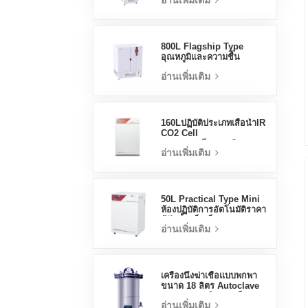
อ่านเพิ่มเติม
Stable Test Chamber
800L Flagship Type
อุณหภูมิและความชื้น
Incubator Chamber
อ่านเพิ่มเติม
อุปกรณ์ห้องปฏิบัติการ
Electric Incubator
160Lปฏิบัติประเภทเสื้อน้ำIR
CO2 Cell
Incubatorโรงงานมือ
อ่านเพิ่มเติม
อาชีพLab Incubators
50L Practical Type Mini
ห้องปฏิบัติการอัตโนมัติราคา
ตู้ฟักน้ำแจ็คเก็ต
อ่านเพิ่มเติม
เครื่องนึ่งฆ่าเชื้อแบบพกพา
ขนาด 18 ลิตร Autoclave
ทางการแพทย์ขนาดเล็ก
อ่านเพิ่มเติม
Autoclave