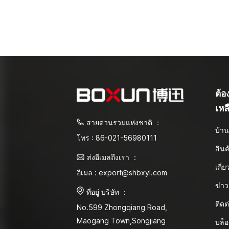
ต้
เหล
สายด่วนรวมแห่งชาติ ：
บ้า
โทร : 86-021-56980111
สินค
ส่งอีเมลถึงเรา ：
เกี่
อีเมล : export@shbxyl.com
ข่าว
ที่อยู่ บริษัท ：
ติดต
No.599 Zhongqiang Road,
Maogang Town,Songjiang
บล็