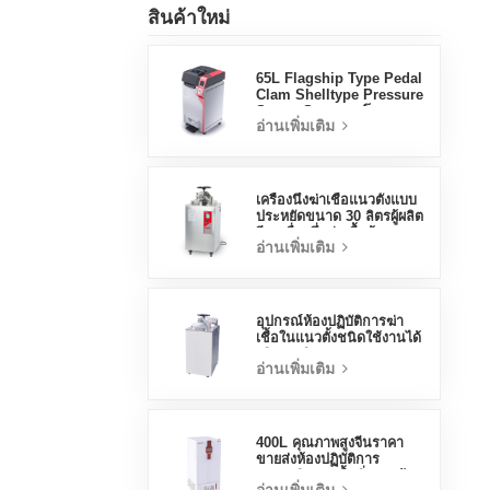
สินค้าใหม่
65L Flagship Type Pedal
Clam Shelltype Pressure
Steam Steamer โรงงาน
อ่านเพิ่มเติม
ขายตรงโรงงานในประเทศ
จีน
เครื่องนึ่งฆ่าเชื้อแนวตั้งแบบ
ประหยัดขนาด 30 ลิตรผู้ผลิต
จีนเครื่องนึ่งฆ่าเชื้อด้วยแรง
อ่านเพิ่มเติม
ดัน
อุปกรณ์ห้องปฏิบัติการฆ่า
เชื้อในแนวตั้งชนิดใช้งานได้
จริง 70 ลิตรการออกแบบ
อ่านเพิ่มเติม
แนวตั้งเครื่องนึ่งขวดนมด้วย
อุณหภูมิสูงและแรงดันสูง
400L คุณภาพสูงจีนราคา
ขายส่งห้องปฏิบัติการ
อุณหภูมิความชื้นสิ่งแวดล้อม