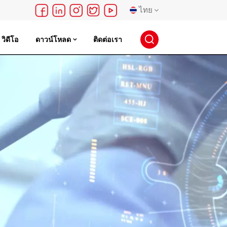
ไทย
วิดีโอ
ดาวน์โหลด
ติดต่อเรา
English
français
Deutsch
русский
español
português
日本語
한국의