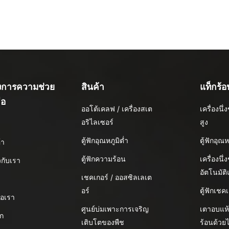
องการความช่วย
สินค้า
แท็กร้อ
ือ
ออโต้เคลฟ / เครื่องสเต
เครื่องน
อริไลเซอร์
สูง
น
ตู้ฟักอุณหภูมิต่ำ
ตู้ฟักอุณห
้า
ตู้ฟักความร้อน
เครื่องนึ่
ยวกับเรา
อัตโนมัต
เชคเกอร์ / ออสซิลเลเต
อร์
ตู้ฟักเชคเ
่อเรา
ศูนย์บ่มเพาะการเจริญ
เตาอบแห
อก
เติบโตของพืช
ร้อนด้วย