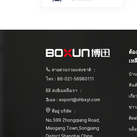
ต้
เหล
สายด่วนรวมแห่งชาติ ：
บ้า
โทร : 86-021-56980111
สินค
ส่งอีเมลถึงเรา ：
เกี่
อีเมล : export@shbxyl.com
ข่าว
ที่อยู่ บริษัท ：
ติดต
No.599 Zhongqiang Road,
Maogang Town,Songjiang
บล็
District Shanghai,China