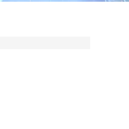
ไทย
中文