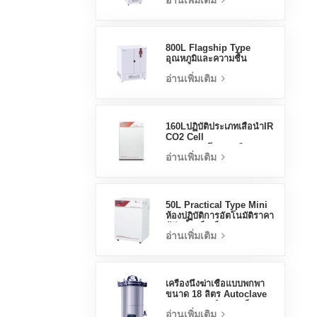
อ่านเพิ่มเติม
Stable Test Chamber
800L Flagship Type
อุณหภูมิและความชื้น
Incubator Chamber
อ่านเพิ่มเติม
อุปกรณ์ห้องปฏิบัติการ
Electric Incubator
160Lปฏิบัติประเภทเสื้อน้ำIR
CO2 Cell
Incubatorโรงงานมือ
อ่านเพิ่มเติม
อาชีพLab Incubators
50L Practical Type Mini
ห้องปฏิบัติการอัตโนมัติราคา
ตู้ฟักน้ำแจ็คเก็ต
อ่านเพิ่มเติม
เครื่องนึ่งฆ่าเชื้อแบบพกพา
ขนาด 18 ลิตร Autoclave
ทางการแพทย์ขนาดเล็ก
อ่านเพิ่มเติม
Autoclave