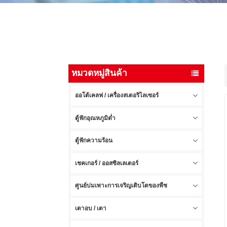
หมวดหมู่สินค้า
ออโต้เคลฟ / เครื่องสเตอริไลเซอร์
ตู้ฟักอุณหภูมิต่ำ
ตู้ฟักความร้อน
เชคเกอร์ / ออสซิลเลเตอร์
ศูนย์บ่มเพาะการเจริญเติบโตของพืช
เตาอบ / เตา