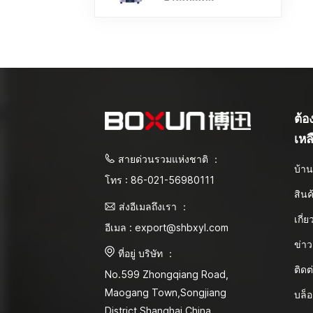
ต้
เหล
สายด่วนรวมแห่งชาติ ：
บ้า
โทร : 86-021-56980111
สินค
ส่งอีเมลถึงเรา ：
เกี่
อีเมล : export@shbxyl.com
ข่าว
ที่อยู่ บริษัท ：
ติดต
No.599 Zhongqiang Road,
Maogang Town,Songjiang
บล็
District Shanghai,China