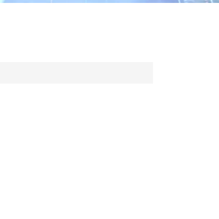
ไทย
中文