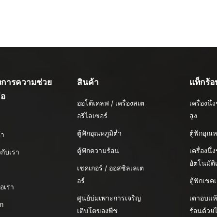
องการความช่วย
สินค้า
แท็กร้อ
ือ
ออโต้เคลฟ / เครื่องสเต
เครื่องน
อริไลเซอร์
สูง
น
ตู้ฟักอุณหภูมิต่ำ
ตู้ฟักอุณห
้า
ตู้ฟักความร้อน
เครื่องนึ่
ยวกับเรา
อัตโนมัต
เชคเกอร์ / ออสซิลเลเต
อร์
ตู้ฟักเชคเ
่อเรา
ศูนย์บ่มเพาะการเจริญ
เตาอบแห
อก
เติบโตของพืช
ร้อนด้วย