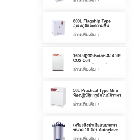
อ่านเพิ่มเติม
Stable Test Chamber
800L Flagship Type
อุณหภูมิและความชื้น
Incubator Chamber
อ่านเพิ่มเติม
อุปกรณ์ห้องปฏิบัติการ
Electric Incubator
160Lปฏิบัติประเภทเสื้อน้ำIR
CO2 Cell
Incubatorโรงงานมือ
อ่านเพิ่มเติม
อาชีพLab Incubators
50L Practical Type Mini
ห้องปฏิบัติการอัตโนมัติราคา
ตู้ฟักน้ำแจ็คเก็ต
อ่านเพิ่มเติม
เครื่องนึ่งฆ่าเชื้อแบบพกพา
ขนาด 18 ลิตร Autoclave
ทางการแพทย์ขนาดเล็ก
อ่านเพิ่มเติม
Autoclave