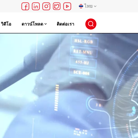
ไทย
วิดีโอ
ดาวน์โหลด
ติดต่อเรา
English
français
Deutsch
русский
español
português
日本語
한국의