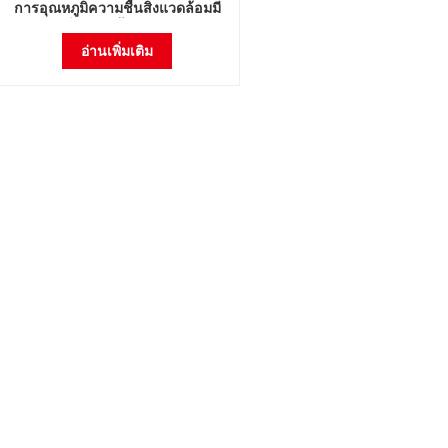
การอุณหภูมิความชื้นสิ่งแวดล้อมมี
เสถียรภาพห้องทดสอบ
อ่านเพิ่มเติม