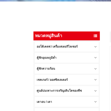
หมวดหมู่สินค้า
ออโต้เคลฟ / เครื่องสเตอริไลเซอร์
ตู้ฟักอุณหภูมิต่ำ
ตู้ฟักความร้อน
เชคเกอร์ / ออสซิลเลเตอร์
ศูนย์บ่มเพาะการเจริญเติบโตของพืช
เตาอบ / เตา