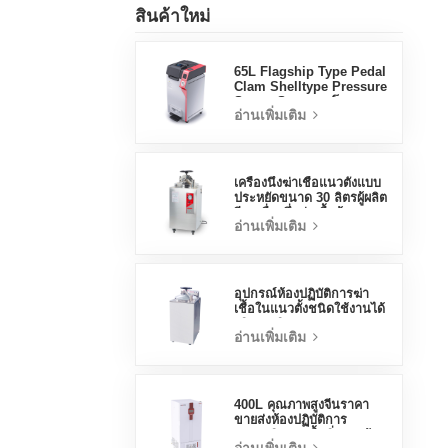
สินค้าใหม่
65L Flagship Type Pedal
Clam Shelltype Pressure
Steam Steamer โรงงาน
อ่านเพิ่มเติม
ขายตรงโรงงานในประเทศ
จีน
เครื่องนึ่งฆ่าเชื้อแนวตั้งแบบ
ประหยัดขนาด 30 ลิตรผู้ผลิต
จีนเครื่องนึ่งฆ่าเชื้อด้วยแรง
อ่านเพิ่มเติม
ดัน
อุปกรณ์ห้องปฏิบัติการฆ่า
เชื้อในแนวตั้งชนิดใช้งานได้
จริง 70 ลิตรการออกแบบ
อ่านเพิ่มเติม
แนวตั้งเครื่องนึ่งขวดนมด้วย
อุณหภูมิสูงและแรงดันสูง
400L คุณภาพสูงจีนราคา
ขายส่งห้องปฏิบัติการ
อุณหภูมิความชื้นสิ่งแวดล้อม