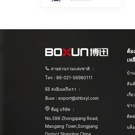
ต้
เหล
สายด่วนรวมแห่งชาติ ：
บ้า
โทร : 86-021-56980111
สินค
ส่งอีเมลถึงเรา ：
เกี่
อีเมล : export@shbxyl.com
ข่าว
ที่อยู่ บริษัท ：
ติดต
No.599 Zhongqiang Road,
Maogang Town,Songjiang
บล็
District Shanghai,China