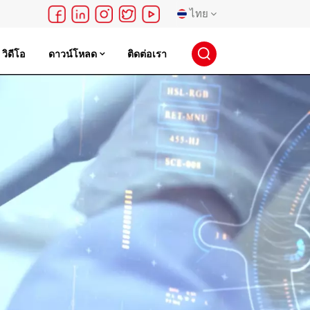
ไทย
วิดีโอ
ดาวน์โหลด
ติดต่อเรา
English
français
Deutsch
русский
español
português
日本語
한국의