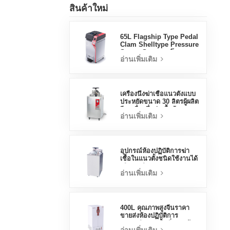
สินค้าใหม่
65L Flagship Type Pedal
Clam Shelltype Pressure
Steam Steamer โรงงาน
อ่านเพิ่มเติม
ขายตรงโรงงานในประเทศ
จีน
เครื่องนึ่งฆ่าเชื้อแนวตั้งแบบ
ประหยัดขนาด 30 ลิตรผู้ผลิต
จีนเครื่องนึ่งฆ่าเชื้อด้วยแรง
อ่านเพิ่มเติม
ดัน
อุปกรณ์ห้องปฏิบัติการฆ่า
เชื้อในแนวตั้งชนิดใช้งานได้
จริง 70 ลิตรการออกแบบ
อ่านเพิ่มเติม
แนวตั้งเครื่องนึ่งขวดนมด้วย
อุณหภูมิสูงและแรงดันสูง
400L คุณภาพสูงจีนราคา
ขายส่งห้องปฏิบัติการ
อุณหภูมิความชื้นสิ่งแวดล้อม