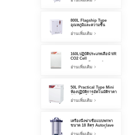
อ่านเพิ่มเติม
Stable Test Chamber
800L Flagship Type
อุณหภูมิและความชื้น
Incubator Chamber
อ่านเพิ่มเติม
อุปกรณ์ห้องปฏิบัติการ
Electric Incubator
160Lปฏิบัติประเภทเสื้อน้ำIR
CO2 Cell
Incubatorโรงงานมือ
อ่านเพิ่มเติม
อาชีพLab Incubators
50L Practical Type Mini
ห้องปฏิบัติการอัตโนมัติราคา
ตู้ฟักน้ำแจ็คเก็ต
อ่านเพิ่มเติม
เครื่องนึ่งฆ่าเชื้อแบบพกพา
ขนาด 18 ลิตร Autoclave
ทางการแพทย์ขนาดเล็ก
อ่านเพิ่มเติม
Autoclave