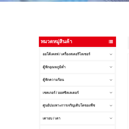
หมวดหมู่สินค้า
ออโต้เคลฟ / เครื่องสเตอริไลเซอร์
ตู้ฟักอุณหภูมิต่ำ
ตู้ฟักความร้อน
เชคเกอร์ / ออสซิลเลเตอร์
ศูนย์บ่มเพาะการเจริญเติบโตของพืช
เตาอบ / เตา