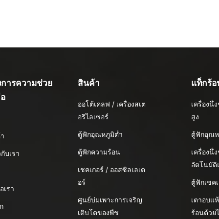
องการความช่วย
สินค้า
แท็กร้อ
ือ
ออโต้เคลฟ / เครื่องสเต
เครื่องน
อริไลเซอร์
สูง
น
ตู้ฟักอุณหภูมิต่ำ
ตู้ฟักอุณห
้า
ตู้ฟักความร้อน
เครื่องนึ่
ยวกับเรา
อัตโนมัต
เชคเกอร์ / ออสซิลเลเต
อร์
ตู้ฟักเชคเ
่อเรา
ศูนย์บ่มเพาะการเจริญ
เตาอบแห
อก
เติบโตของพืช
ร้อนด้วย