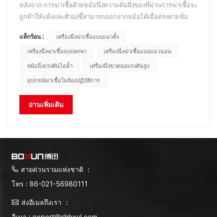
หลังจาก การฆ่าเชื้อด้วยหม้อนึ่งความดันสิ่งของที่ผ่านการฆ่าเชื้อจะ
ถูกทำให้แห้งและตัวบ่งชี้สามารถออกจากหม้อได้เมื่อตรงตามข้อ
กำหนดในการฆ่าเชื้อ เมื่อนำสิ่งของปลอดเชื้อจำเป็นต้องดำเนินการ
แท็กร้อน :
เครื่องนึ่งฆ่าเชื้อแบบแนวตั้ง
ปลอดเชื้ออย่างเคร่งครัด ปิดบังสิ่งของก่อน และปิดรูระบายอากาศใน
ถังเก็บ เมื่อติดตั้งหม้อนึ่งความดัน ให้เก็บค่...
เครื่องนึ่งฆ่าเชื้อแบบพกพา
เครื่องนึ่งฆ่าเชื้อแบบแนวนอน
หม้อนึ่งแรงดันไอน้ำ
เครื่องนึ่งขวดนมแรงดันสูง
อุปกรณ์ฆ่าเชื้อในห้องปฏิบัติการ
อ่านเพิ่มเติม
สายด่วนรวมแห่งชาติ ：
โทร : 86-021-56980111
ส่งอีเมลถึงเรา ：
อีเมล : export@shbxyl.com