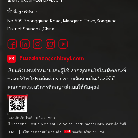
ที่อยู่ บริษัท ：
No.599 Zhongqiang Road, Maogang Town,Songjiang
District Shanghai,China
อีเมลส่งออก@shbxyl.com
เรียนตัวแทนจำหน่ายและผู้ใช้ หากคุณสนใจในผลิตภัณฑ์
ของบริษัท โปรดติดต่อเรา เราจะจัดหาผลิตภัณฑ์ที่มี
คุณภาพและบริการที่สมบูรณ์แบบให้กับคุณ!
แผนผังเว็บไซต์
บล็อก
ข่าว
©Shanghai Boxun Medical Biological Instrument Corp. สงวนลิขสิทธิ์.
XML
|
นโยบายความเป็นส่วนตัว
รองรับเครือข่าย IPv6