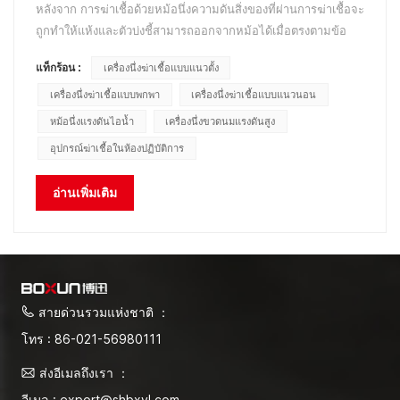
หลังจาก การฆ่าเชื้อด้วยหม้อนึ่งความดันสิ่งของที่ผ่านการฆ่าเชื้อจะ
ถูกทำให้แห้งและตัวบ่งชี้สามารถออกจากหม้อได้เมื่อตรงตามข้อ
กำหนดในการฆ่าเชื้อ เมื่อนำสิ่งของปลอดเชื้อจำเป็นต้องดำเนินการ
แท็กร้อน :
เครื่องนึ่งฆ่าเชื้อแบบแนวตั้ง
ปลอดเชื้ออย่างเคร่งครัด ปิดบังสิ่งของก่อน และปิดรูระบายอากาศใน
ถังเก็บ เมื่อติดตั้งหม้อนึ่งความดัน ให้เก็บค่...
เครื่องนึ่งฆ่าเชื้อแบบพกพา
เครื่องนึ่งฆ่าเชื้อแบบแนวนอน
หม้อนึ่งแรงดันไอน้ำ
เครื่องนึ่งขวดนมแรงดันสูง
อุปกรณ์ฆ่าเชื้อในห้องปฏิบัติการ
อ่านเพิ่มเติม
สายด่วนรวมแห่งชาติ ：
โทร : 86-021-56980111
ส่งอีเมลถึงเรา ：
อีเมล : export@shbxyl.com