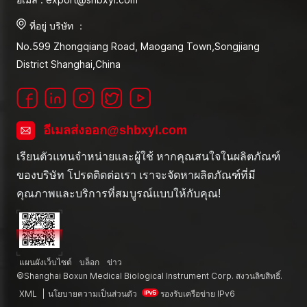
ที่อยู่ บริษัท ：
No.599 Zhongqiang Road, Maogang Town,Songjiang
District Shanghai,China
อีเมลส่งออก@shbxyl.com
เรียนตัวแทนจำหน่ายและผู้ใช้ หากคุณสนใจในผลิตภัณฑ์
ของบริษัท โปรดติดต่อเรา เราจะจัดหาผลิตภัณฑ์ที่มี
คุณภาพและบริการที่สมบูรณ์แบบให้กับคุณ!
แผนผังเว็บไซต์
บล็อก
ข่าว
©Shanghai Boxun Medical Biological Instrument Corp. สงวนลิขสิทธิ์.
XML
|
นโยบายความเป็นส่วนตัว
รองรับเครือข่าย IPv6